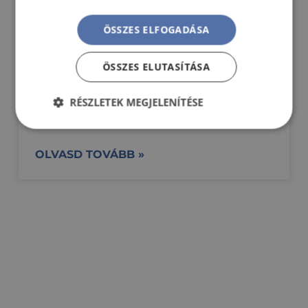
ÖSSZES ELFOGADÁSA
ÖSSZES ELUTASÍTÁSA
RÉSZLETEK MEGJELENÍTÉSE
Elengedhetetlenül
Teljesítmény
szükséges
OLVASD TOVÁBB »
Célzás
Funkcionalitás
Besorolatlan