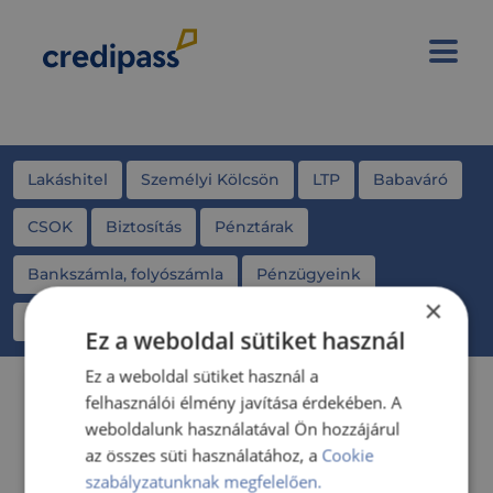
Lakáshitel
Személyi Kölcsön
LTP
Babaváró
CSOK
Biztosítás
Pénztárak
Bankszámla, folyószámla
Pénzügyeink
×
Otthon Start Program
Ez a weboldal sütiket használ
Ez a weboldal sütiket használ a
felhasználói élmény javítása érdekében. A
weboldalunk használatával Ön hozzájárul
az összes süti használatához, a
Cookie
szabályzatunknak megfelelően.