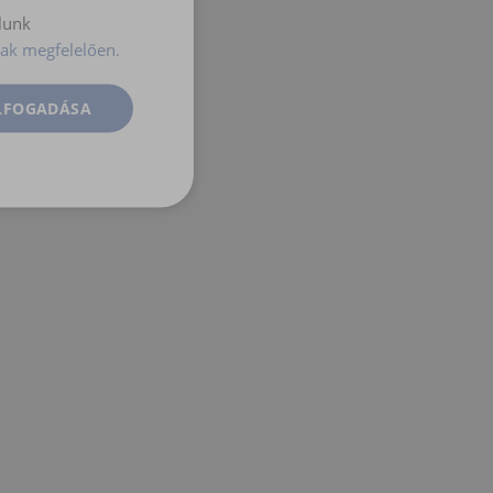
lunk
ak megfelelően.
ELFOGADÁSA
Besorolatlan
atlan
jelentkezést és a