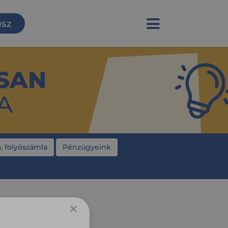
usz
, folyószámla
Pénzügyeink
×