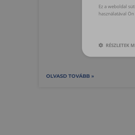
Ez a weboldal süt
használatával Ön 
RÉSZLETEK M
Elengedhetetle
szükséges
OLVASD TOVÁBB »
Elen
Az elengedhetetlenül 
fiókkezelést. A webo
Név