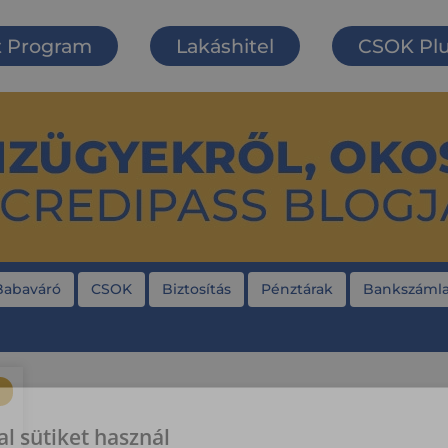
t Program
Lakáshitel
CSOK Pl
Babaváró
CSOK
Biztosítás
Pénztárak
Bankszámla
l sütiket használ