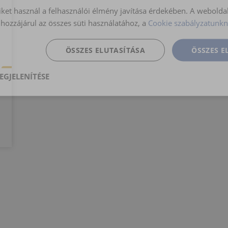
iket használ a felhasználói élmény javítása érdekében. A webolda
hozzájárul az összes süti használatához, a
Cookie szabályzatunkn
ÖSSZES ELUTASÍTÁSA
ÖSSZES 
EGJELENÍTÉSE
nül
Teljesítmény
Célzás
Funkcionalitás
gedhetetlenül szükséges
Teljesítmény
Célzás
Funkcionalitás
Besorol
szükséges sütik lehetővé teszik a webhely alapvető funkcióit, például a felhasználói be
ldal nem használható megfelelően az elengedhetetlenül szükséges sütik nélkül.
Szolgáltató
/
Lejárat
Leírás
Domain