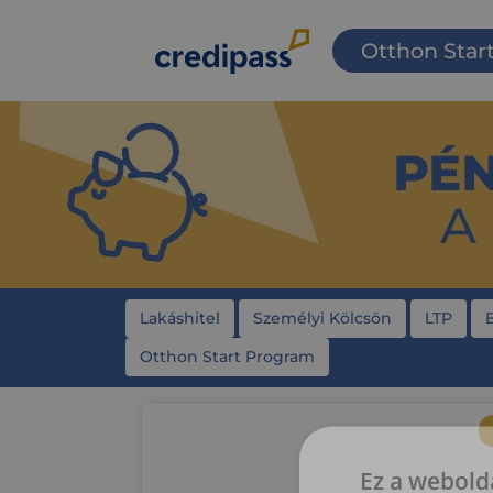
Otthon Star
Lakáshitel
Személyi Kölcsön
LTP
Otthon Start Program
Ez a webolda