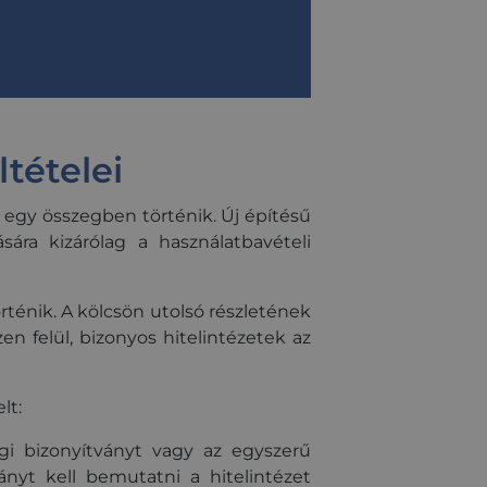
iáinak
unkamenet
viselkedés nyomon
zott tartalmat
 kínáljon.
tételei
 egy összegben történik. Új építésű
ára kizárólag a használatbavételi
rténik. A kölcsön utolsó részletének
en felül, bizonyos hitelintézetek az
lt:
gi bizonyítványt vagy az egyszerű
ányt kell bemutatni a hitelintézet