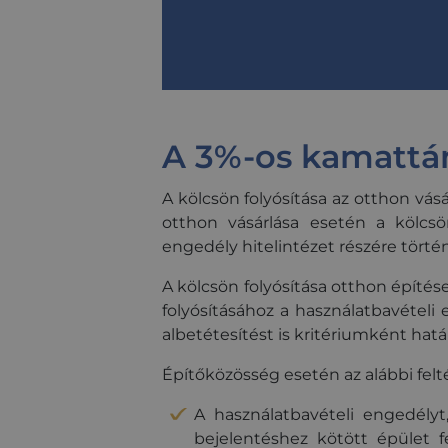
_ga_0VDXVGKCY6
optiMonkClient
_hjSession_3337554
_hjSessionUser_33
A 3%-os kamattámo
A kölcsön folyósítása az otthon vá
otthon vásárlása esetén a kölcsö
engedély hitelintézet részére tört
A kölcsön folyósítása otthon építés
folyósításához a használatbavételi 
albetétesítést is kritériumként hat
Építőközösség esetén az alábbi feltét
A használatbavételi engedélyt
bejelentéshez kötött épület f