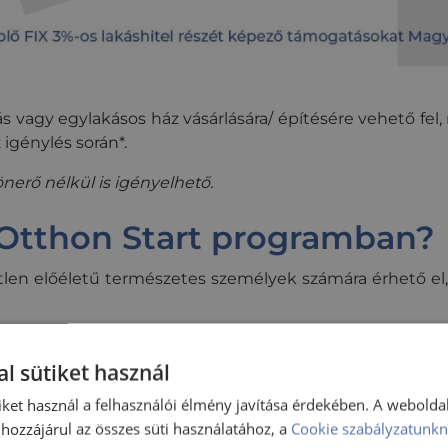
kás vagy egylakásos ház vásárlására/ építésére vehető fe
 igénylés során*.
nerő nélkül is igényelhető.
z Otthon Start programban?
etlen előéletű természetes személyek számára érhető el,
l sütiket használ
iket használ a felhasználói élmény javítása érdekében. A webolda
rok, huzamos tartózkodási jogosultsággal
hozzájárul az összes süti használatához, a
Cookie szabályzatunkn