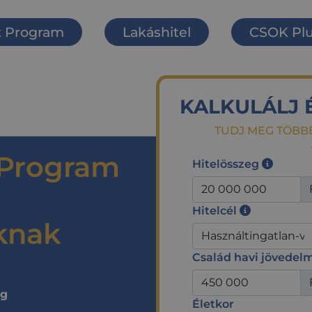
t Program
Lakáshitel
CSOK Pl
KALKULÁLJ 
TUDJ MEG TÖBB
 Program
Hitelösszeg
Hitelcél
knak
Család havi jövedel
ig
Életkor