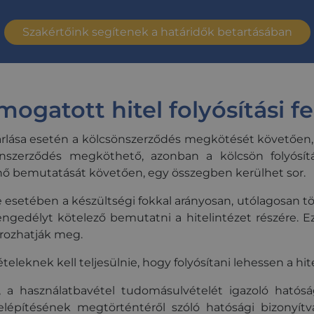
releváns tartalmak és a felhasználó preferenc
.credipass.hu
1 év 1
Ezt a cookie-t a Google Analytics használja a m
testreszabásával.
hónap
állapotának megőrzésére.
Szakértőink segítenek a határidők betartásában
credipass.hu
1 év
Ezt a cookie-t a felhasználói interakciók és 
.credipass.hu
29 perc 59
követésére használják a weboldalon, hogy cél
másodperc
nyújtson és optiMonk kampányokon keresztül
37554
.credipass.hu
1 év
gatott hitel folyósítási fel
sárlása esetén a kölcsönszerződés megkötését követően,
nszerződés megköthető, azonban a kölcsön folyósítás
énő bemutatását követően, egy összegben kerülhet sor.
e esetében a készültségi fokkal arányosan, utólagosan tö
engedélyt kötelező bemutatni a hitelintézet részére. Ez
ározhatják meg.
eleknek kell teljesülnie, hogy folyósítani lehessen a hite
, a használatbavétel tudomásulvételét igazoló hatósá
elépítésének megtörténtéről szóló hatósági bizonyítv