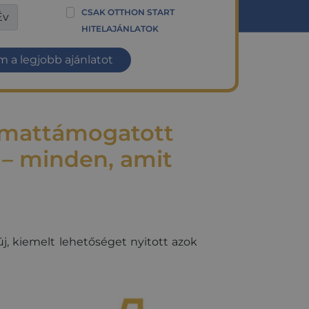
CSAK OTTHON START
Év
HITELAJÁNLATOK
 a legjobb ajánlatot
kamattámogatott
r – minden, amit
j, kiemelt lehetőséget nyitott azok