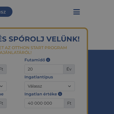
usz
ÉS SPÓROLJ VELÜNK!
ET AZ OTTHON START PROGRAM
AJÁNLATÁRÓL!
Futamidő
Ft
Év
Ingatlantípus
me
Ingatlan értéke
Ft
Ft