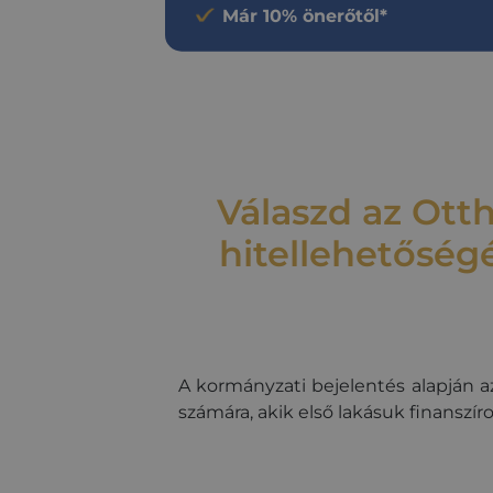
Már 10% önerőtől*
Válaszd az Ott
hitellehetőségé
A kormányzati bejelentés alapján a
számára, akik első lakásuk finanszí