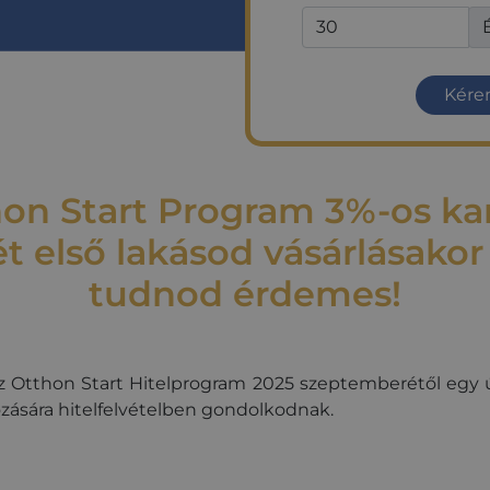
Kérem
hon Start Program 3%-os 
t első lakásod vásárlásako
tudnod érdemes!
z Otthon Start Hitelprogram 2025 szeptemberétől egy ú
rozására hitelfelvételben gondolkodnak.