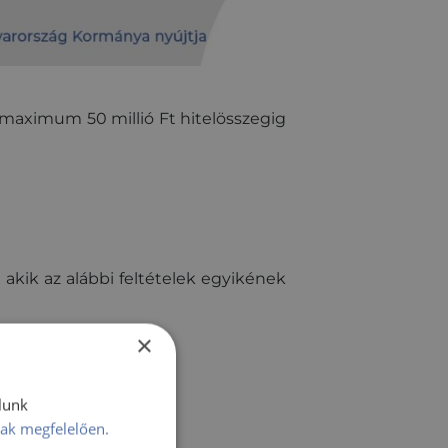
l, maximum 50 millió Ft hitelösszegig
 akik az alábbi feltételek egyikének
×
lunk
ak megfelelően.