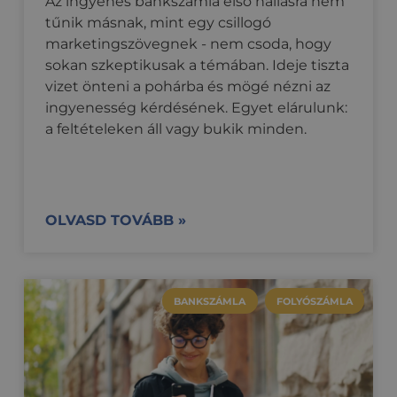
Az ingyenes bankszámla első hallásra nem
tűnik másnak, mint egy csillogó
marketingszövegnek - nem csoda, hogy
sokan szkeptikusak a témában. Ideje tiszta
vizet önteni a pohárba és mögé nézni az
ingyenesség kérdésének. Egyet elárulunk:
a feltételeken áll vagy bukik minden.
OLVASD TOVÁBB »
BANKSZÁMLA
FOLYÓSZÁMLA