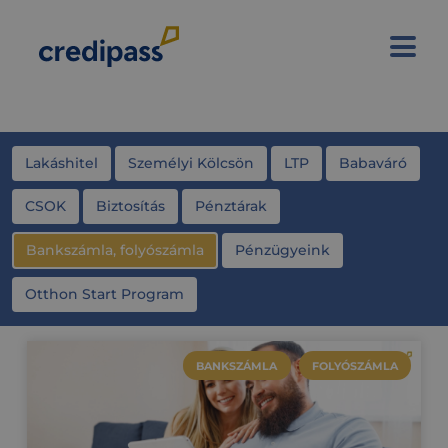
Lakáshitel
Személyi Kölcsön
LTP
Babaváró
CSOK
Biztosítás
Pénztárak
Bankszámla, folyószámla
Pénzügyeink
Otthon Start Program
BANKSZÁMLA
FOLYÓSZÁMLA