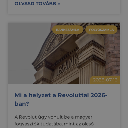
általában egy
OLVASD TOVÁBB »
véletlenszerűen
generált szám,
felhasználásának
módja a
webhelyre
Google
jellemző lehet,
Privacy Policy
de jó példa arra,
BANKSZÁMLA
FOLYÓSZÁMLA
hogy a
felhasználó az
oldalak között
bejelentkezett
állapotot tart
fenn.
CookieScriptConsent
2
Ezt a cookie-t a
CookieScript
hónap
Cookie-
.credipass.hu
4 hét
Script.com
szolgáltatás
használja a
2026-07-13
látogatói cookie-
k beleegyezési
beállításainak
emlékezésére.
Mi a helyzet a Revoluttal 2026-
Szükséges, hogy
a Cookie-
ban?
Script.com
cookie banner
megfelelően
A Revolut úgy vonult be a magyar
működjön.
fogyasztók tudatába, mint az olcsó