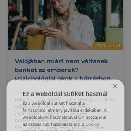
2026-07-21
Valójában miért nem váltanak
bankot az emberek?
Pszichológiai okok a háttérben
×
A bankszámla annyira mindennapos
Ez a weboldal sütiket használ
termék, hogy sokszor bele sem gondolunk,
Ez a weboldal sütiket használ a
mibe kerül, ha nem a megfelelő
felhasználói élmény javítása érdekében. A
csomagban vagyunk. Egy éves
weboldalunk használatával Ön hozzájárul
bankszámla kimutatás során azzal
az összes süti használatához, a
Cookie
szembesülni, hogy évente több tízezer