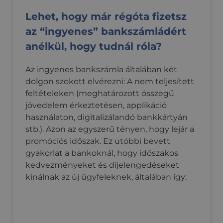
különb
véletlens
használ
adatvéd
generált 
Youtub
Lehet, hogy már régóta fizetsz
politiká
hozzárend
új vagy
beállítá
kliens azo
verziój
az “ingyenes” bankszámládért
tekintet
A webhel
biztosít
oldalkéré
_fbp
2 hónap 4
A Face
Meta
preferen
anélkül, hogy tudnál róla?
szerepel, é
hét
sor ol
Platform Inc.
jövőben
webhely-e
reklám
.credipass.hu
üléseken
jelentések
szállít
tisztele
munkamen
használ
Az ingyenes bankszámla általában két
kampánya
példáu
kiszámítás
dolgon szokott elvérezni: A nem teljesített
idejű a
harmad
feltételeken (meghatározott összegű
_gat_UA-11111-1
.credipass.hu
59
Ez egy mi
hirdető
másodperc
süti, amel
jövedelem érkeztetésen, applikáció
Google An
YSC
ülés
Ezt a sü
Google LLC
állított be
használaton, digitalizálandó bankkártyán
YouTube
.youtube.com
néven tal
be a b
stb.). Azon az egyszerű tényen, hogy lejár a
mintaele
videók
tartalmaz
megtek
promóciós időszak. Ez utóbbi bevett
fióknak v
nyom
webhelyne
követé
gyakorlat a bankoknál, hogy időszakos
egyedi az
számát, a
kedvezményeket és díjelengedéseket
optiMonkClientId
1 év
Ezt a c
OptiMonk
kapcsolódi
arra ha
credipass.hu
kínálnak az új ügyfeleknek, általában így:
cookie vál
hogy a
amelyet ar
a vissz
használna
felhasz
korlátozz
webold
által a na
személ
webhelye
szabot
rögzített 
nyújtv