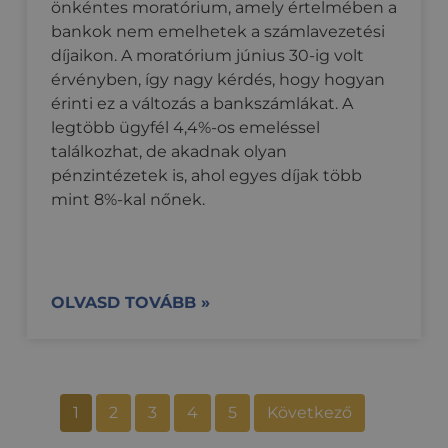
önkéntes moratórium, amely értelmében a
bankok nem emelhetek a számlavezetési
díjaikon. A moratórium június 30-ig volt
érvényben, így nagy kérdés, hogy hogyan
érinti ez a változás a bankszámlákat. A
legtöbb ügyfél 4,4%-os emeléssel
találkozhat, de akadnak olyan
pénzintézetek is, ahol egyes díjak több
mint 8%-kal nőnek.
OLVASD TOVÁBB »
1
2
3
4
5
Következő