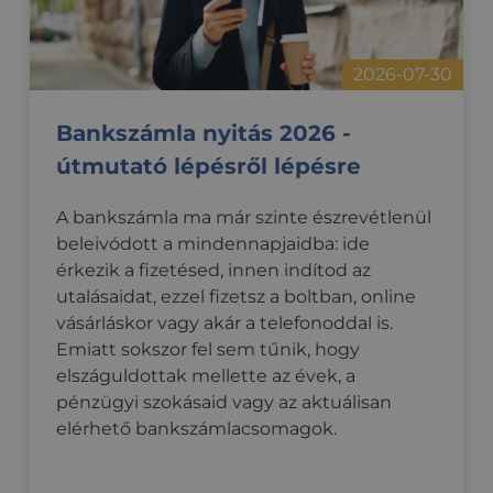
2026-07-30
Bankszámla nyitás 2026 -
útmutató lépésről lépésre
A bankszámla ma már szinte észrevétlenül
beleivódott a mindennapjaidba: ide
érkezik a fizetésed, innen indítod az
utalásaidat, ezzel fizetsz a boltban, online
vásárláskor vagy akár a telefonoddal is.
Emiatt sokszor fel sem tűnik, hogy
elszáguldottak mellette az évek, a
pénzügyi szokásaid vagy az aktuálisan
elérhető bankszámlacsomagok.