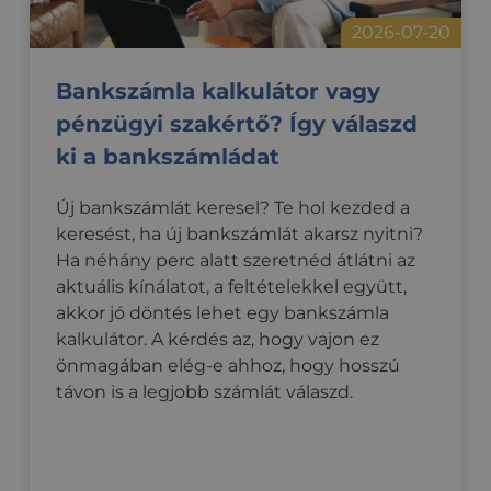
2026-07-20
Elengedhetetlenül szükséges
Teljesítmény
Bankszámla kalkulátor vagy
Célzás
Funkcionalitás
Besorolatlan
pénzügyi szakértő? Így válaszd
Az elengedhetetlenül szükséges sütik lehetővé teszik
ki a bankszámládat
a webhely alapvető funkcióit, például a felhasználói
bejelentkezést és a fiókkezelést. A weboldal nem
használható megfelelően az elengedhetetlenül
Új bankszámlát keresel? Te hol kezded a
szükséges sütik nélkül.
keresést, ha új bankszámlát akarsz nyitni?
Szolgáltató
/
Név
Lejárat
Leírás
Ha néhány perc alatt szeretnéd átlátni az
Domain
aktuális kínálatot, a feltételekkel együtt,
PHPSESSID
ülés
Az alkalmazások
PHP.net
által a PHP
akkor jó döntés lehet egy bankszámla
credipass.hu
nyelvén
kalkulátor. A kérdés az, hogy vajon ez
létrehozott
cookie. Ez egy
önmagában elég-e ahhoz, hogy hosszú
általános célú
azonosító,
távon is a legjobb számlát válaszd.
amelyet a
felhasználói
munkamenet
változók
fenntartására
használnak. Ez