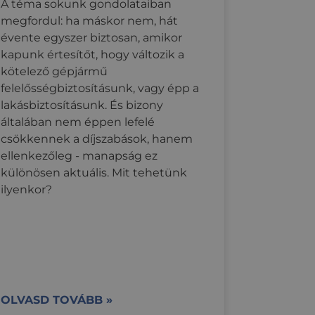
aló
használók
A téma sokunk gondolataiban
 webhely látogatója
ezését a különböző
enerált szám
ióját.
megfordul: ha máskor nem, hát
en, biztosítva, hogy
hely minden
teletben.
elentések látogatói,
tására használja,
évente egyszer biztosan, amikor
 szolgál.
 fél hirdetőitől
kapunk értesítőt, hogy változik a
s állított be, ahol
kötelező gépjármű
a fióknak vagy
videók
z kapcsolódik. Ez a
felelősségbiztosításunk, vagy épp a
hogy korlátozza a
tett adatok
lakásbiztosításunk. És bizony
a a visszatérő
 élményt nyújtva a
általában nem éppen lefelé
iáinak
unkamenet
csökkennek a díjszabások, hanem
ellenkezőleg - manapság ez
viselkedés nyomon
zott tartalmat
különösen aktuális. Mit tehetünk
 kínáljon.
ilyenkor?
OLVASD TOVÁBB »