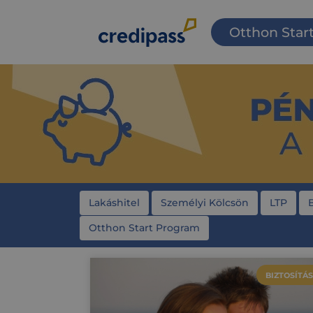
Otthon Star
Lakáshitel
Személyi Kölcsön
LTP
Otthon Start Program
BIZTOSÍTÁS