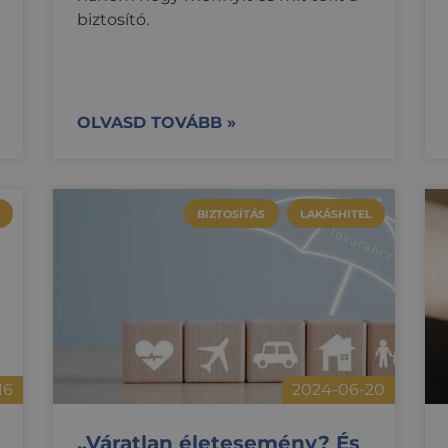
biztosító.
OLVASD TOVÁBB »
BIZTOSÍTÁS
LAKÁSHITEL
16
2024-06-20
„Váratlan életesemény? És