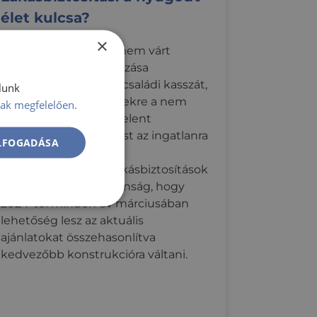
élet kulcsa?
×
Egy ingatlant érintő, nem várt
káresemény helyrehozása
jelentősen leterheli a családi kasszát,
lunk
azonban pontosan ezekre a nem
ak megfelelően.
tervezhető esetekre jelent
biztonságos megoldást az ingatlanra
ELFOGADÁSA
köthető, teljes körű
vagyonbiztosítás. A lakásbiztosítások
szabályozásában újdonság, hogy
2024-től minden év márciusában
Besorolatlan
lehetőség lesz az aktuális
ajánlatokat összehasonlítva
kedvezőbb konstrukcióra váltani.