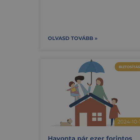
OLVASD TOVÁBB »
BIZTOSÍTÁS
2024-10-
Havonta pár ezer forintos