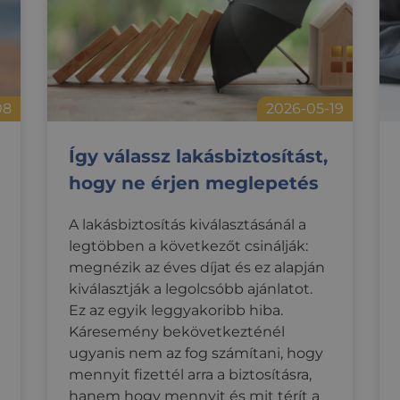
08
2026-05-19
Így válassz lakásbiztosítást,
hogy ne érjen meglepetés
A lakásbiztosítás kiválasztásánál a
legtöbben a következőt csinálják:
megnézik az éves díjat és ez alapján
kiválasztják a legolcsóbb ajánlatot.
Ez az egyik leggyakoribb hiba.
Káresemény bekövetkezténél
ugyanis nem az fog számítani, hogy
mennyit fizettél arra a biztosításra,
hanem hogy mennyit és mit térít a