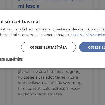
mi lesz a
lakáshitelemmel?” Így
biztosíthatod szeretteid
l sütiket használ
pénzügyi védelmét
iket használ a felhasználói élmény javítása érdekében. A webolda
hozzájárul az összes süti használatához, a
Cookie szabályzatunkn
Aki hitelfelvételben gondolkodik,
annak gyakran merül fel a fejében a
ÖSSZES ELUTASÍTÁSA
ÖSSZES 
kérdés: hogyan védheti meg a
családját egy esetleges váratlan
EGJELENÍTÉSE
életesemény esetén? Mi történhet
akkor, ha az adós meghal, kiesik a
nül
Teljesítmény
Célzás
Funkcionalitás
jövedelme és a hitel összes gondja,
költsége a családot terheli? Erre
lehet válasz a szakértők szerint egy
hitelfedezeti célú biztosítás, vagy
kockázati életbiztosítás.