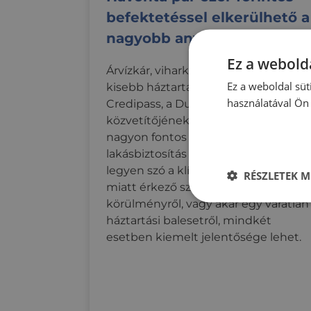
befektetéssel elkerülhető a
nagyobb anyagi veszteség
Ez a webolda
Árvízkár, viharkár, vagy csak egy
Ez a weboldal süt
kisebb háztartási baleset. A
használatával Ön 
Credipass, a Duna House pénzügyi
közvetítőjének szakértői szerint
nagyon fontos a teljes körű
lakásbiztosítás megléte, hiszen
legyen szó a klímaváltozás hatásai
RÉSZLETEK M
miatt érkező szélsőséges időjárási
körülményről, vagy akár egy váratlan
Elengedhetetle
szükséges
háztartási balesetről, mindkét
esetben kiemelt jelentősége lehet.