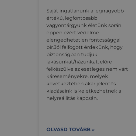
Saját ingatlanunk a legnagyobb
_fbp
értékű, legfontosabb
vagyontárgyunk életünk során,
_gat_UA-11111-1
éppen ezért védelme
YSC
elengedhetetlen fontossággal
optiMonkClientId
bír.Jól felfogott érdekünk, hogy
biztonságban tudjuk
_ga_0VDXVGKCY6
lakásunkat/házunkat, előre
optiMonkClient
felkészülve az esetleges nem várt
_hjSession_3337554
káreseményekre, melyek
_hjSessionUser_33
következtében akár jelentős
kiadásaink is keletkezhetnek a
helyreállítás kapcsán.
OLVASD TOVÁBB »