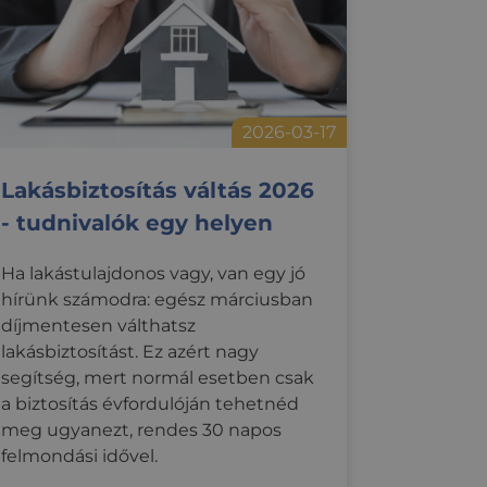
2026-03-17
Lakásbiztosítás váltás 2026
- tudnivalók egy helyen
Ha lakástulajdonos vagy, van egy jó
hírünk számodra: egész márciusban
díjmentesen válthatsz
lakásbiztosítást. Ez azért nagy
segítség, mert normál esetben csak
a biztosítás évfordulóján tehetnéd
meg ugyanezt, rendes 30 napos
felmondási idővel.