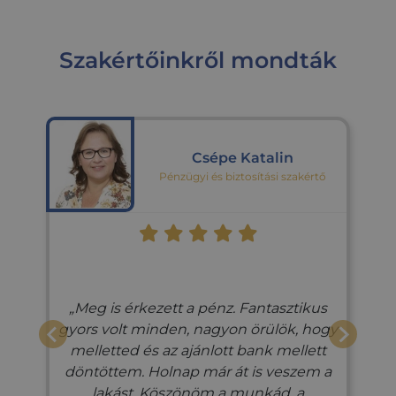
másodperc
nyom
követé
_hjSessionUser_3337554
.credipass.hu
1 év
haszná
webold
hogy c
Szakértőinkről mondták
tartalm
nyújts
optiM
kampá
kereszt
kínáljo
Csépe Katalin
Pénzügyi és biztosítási szakértő
Meg is érkezett a pénz. Fantasztikus
gyors volt minden, nagyon örülök, hogy
melletted és az ajánlott bank mellett
döntöttem. Holnap már át is veszem a
lakást. Köszönöm a munkád, a