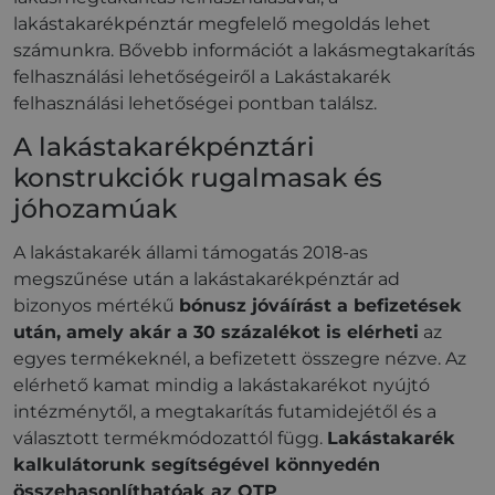
lakástakarékpénztár megfelelő megoldás lehet
számunkra. Bővebb információt a lakásmegtakarítás
felhasználási lehetőségeiről a Lakástakarék
felhasználási lehetőségei pontban találsz.
A lakástakarékpénztári
konstrukciók rugalmasak és
jóhozamúak
A lakástakarék állami támogatás 2018-as
megszűnése után a lakástakarékpénztár ad
bizonyos mértékű
bónusz jóváírást a befizetések
után, amely akár a 30 százalékot is elérheti
az
egyes termékeknél, a befizetett összegre nézve. Az
elérhető kamat mindig a lakástakarékot nyújtó
intézménytől, a megtakarítás futamidejétől és a
választott termékmódozattól függ.
Lakástakarék
kalkulátorunk segítségével könnyedén
összehasonlíthatóak az OTP