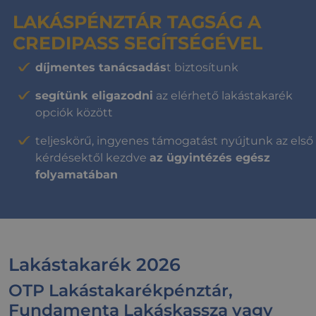
LAKÁSPÉNZTÁR TAGSÁG A
CREDIPASS SEGÍTSÉGÉVEL
díjmentes tanácsadás
t biztosítunk
segítünk eligazodni
az elérhető lakástakarék
opciók között
teljeskörű, ingyenes támogatást nyújtunk az első
kérdésektől kezdve
az ügyintézés egész
folyamatában
Lakástakarék 2026
OTP Lakástakarékpénztár,
Fundamenta Lakáskassza vagy