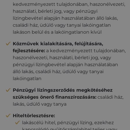
kedvezményezett tulajdonában, haszonélvezeti,
bejelentkezést és a fiókkezelést. A weboldal nem
használható megfelelően az elengedhetetlenül
használati, bérleti jog, vagy pénzügyi
szükséges sütik nélkül.
lízingbevétel alapján használatában álló lakás,
Szolgáltató
/
Név
Lejárat
Leírás
családi ház, üdülő vagy tanyai lakóingatlan
Domain
lakáson belül és a lakóingatlanon kívül
PHPSESSID
ülés
Az alkalmazások
PHP.net
által a PHP
credipass.hu
Közművek kialakítására, felújítására,
nyelvén
létrehozott
fejlesztésére:
a kedvezményezett tulajdonában,
cookie. Ez egy
általános célú
haszonélvezeti, használati, bérleti jog, vagy
azonosító,
amelyet a
pénzügyi lízingbevétel alapján használatában
felhasználói
álló lakás, családi ház, üdülő vagy tanyai
munkamenet
változók
lakóingatlan
fenntartására
használnak. Ez
általában egy
Pénzügyi lízingszerződés megkötéséhez
véletlenszerűen
generált szám,
szükséges önerő finanszírozására:
családi ház,
felhasználásának
lakás, üdülő vagy tanya
módja a
webhelyre
Google
jellemző lehet,
Hiteltörlesztésre:
Privacy Policy
de jó példa arra,
hogy a
lakáscélú hitel, pénzügyi lízing, ezekhez
felhasználó az
oldalak között
kapcsolódó gyűjtőszámlahitel teljes vagy