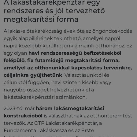
A lakástakarékpénztár egy
rendszeres és jól tervezhető
megtakarítási forma
A lakás-előtakarékosság évek óta az öngondoskodás
egyik alappillérének tekinthető, amellyel napról
napra közelebb kerülhetünk álmaink otthonához. Ez
egy olyan
havi rendszerességű befizetésekből
felépülő, fix futamidejű megtakarítási forma,
amellyel az otthonunkkal kapcsolatos terveinkre,
céljainkra gyűjthetünk
. Választásunktól és
célunktól függően, havi szinten kisebb vagy
nagyobb összeget helyezhetünk el a
lakástakarékpénztári számlánkon.
2023-tól már
három lakásmegtakarítási
konstrukcióból
is választhatnak az otthonteremtést
tervezők. Az OTP Lakástakarékpénztár, a
Fundamenta Lakáskassza és az Erste