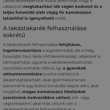
Lakástakarékpénztár közös jellemzője, hogy a
választott
megtakarítási idő végén kedvező és a
teljes futamidő alatt végig fix kamatozású
lakáshitel is igényelhető
mellé.
A lakástakarék felhasználása
sokrétű
A lakástakarék felhasználása
felújításra,
ingatlanvásárlásra
a legjellemzőbb, de a még
hosszabb távú lakás-előtakarékossági céljainkat is
támogathatja, ugyanis a lakástakarékpénztári
szerződés korhatár nélküli, így
a gyerekek
otthonteremtésére
is előre köthetünk
lakásmegtakarítást. Akár gyermekünknek
szeretnénk egy biztos kiindulási alapot adni, akár
meglévő,
magas kamatozású hitelünket
szeretnénk kedvezőbbre váltani
, elő- vagy
végtörleszteni, akár más célunk van a
lakásmegtakarítás felhasználásával, a