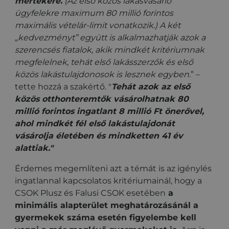
mértékére.
(Az első közös lakásvásárló
ügyfelekre maximum 80 millió forintos
maximális vételár-limit vonatkozik.) A két
„kedvezményt” együtt is alkalmazhatják azok a
szerencsés fiatalok, akik mindkét kritériumnak
megfelelnek, tehát első lakásszerzők és első
közös lakástulajdonosok is lesznek egyben.
” –
tette hozzá a szakértő. "
Tehát azok az első
közös otthonteremtők vásárolhatnak 80
millió forintos ingatlant 8 millió Ft önerővel,
ahol mindkét fél első lakástulajdonát
vásárolja életében és mindketten 41 év
alattiak."
Érdemes megemlíteni azt a témát is az igénylés
ingatlannal kapcsolatos kritériumainál, hogy a
CSOK Plusz és Falusi CSOK esetében
a
minimális alapterület meghatározásánál a
gyermekek száma esetén figyelembe kell