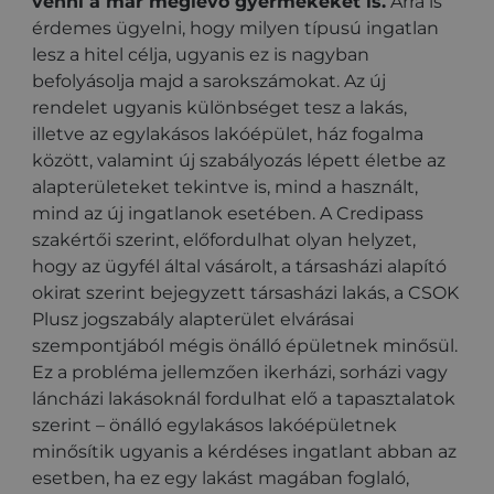
venni a már meglévő gyermekeket is.
Arra is
érdemes ügyelni, hogy milyen típusú ingatlan
lesz a hitel célja, ugyanis ez is nagyban
befolyásolja majd a sarokszámokat. Az új
rendelet ugyanis különbséget tesz a lakás,
illetve az egylakásos lakóépület, ház fogalma
között, valamint új szabályozás lépett életbe az
alapterületeket tekintve is, mind a használt,
mind az új ingatlanok esetében. A Credipass
szakértői szerint, előfordulhat olyan helyzet,
hogy az ügyfél által vásárolt, a társasházi alapító
okirat szerint bejegyzett társasházi lakás, a CSOK
Plusz jogszabály alapterület elvárásai
szempontjából mégis önálló épületnek minősül.
Ez a probléma jellemzően ikerházi, sorházi vagy
láncházi lakásoknál fordulhat elő a tapasztalatok
szerint – önálló egylakásos lakóépületnek
minősítik ugyanis a kérdéses ingatlant abban az
esetben, ha ez egy lakást magában foglaló,