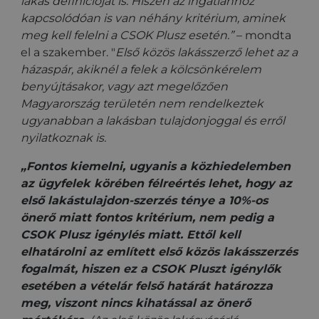
lakás definícióját is. Hiszen az ingatlanhoz
kapcsolódóan is van néhány kritérium, aminek
meg kell felelni a CSOK Plusz esetén.”
– mondta
el a szakember. "
Első közös lakásszerző lehet az a
házaspár, akiknél a felek a kölcsönkérelem
benyújtásakor, vagy azt megelőzően
Magyarország területén nem rendelkeztek
ugyanabban a lakásban tulajdonjoggal és erről
nyilatkoznak is.
„Fontos kiemelni, ugyanis a közhiedelemben
az ügyfelek körében félreértés lehet, hogy az
első lakástulajdon-szerzés ténye a 10%-os
önerő miatt fontos kritérium, nem pedig a
CSOK Plusz igénylés miatt. Ettől kell
elhatárolni az említett első közös lakásszerzés
fogalmát, hiszen ez a CSOK Pluszt igénylők
esetében a vételár felső határát határozza
meg, viszont nincs kihatással az önerő