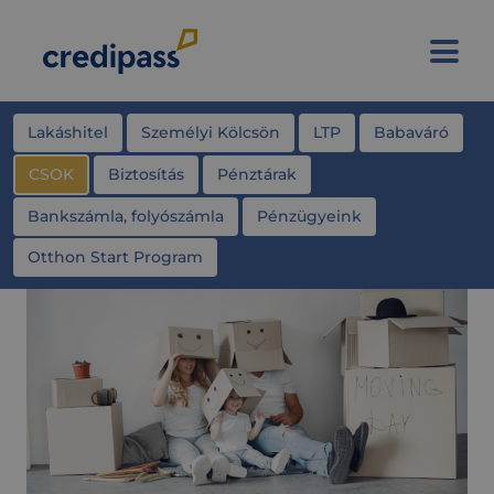
Lakáshitel
Személyi Kölcsön
LTP
Babaváró
CSOK
Biztosítás
Pénztárak
Bankszámla, folyószámla
Pénzügyeink
Otthon Start Program