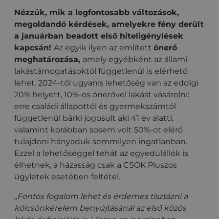
Nézzük, mik a legfontosabb változások,
megoldandó kérdések, amelyekre fény derült
a januárban beadott első hiteligénylések
kapcsán!
Az egyik ilyen az említett
önerő
meghatározása,
amely egyébként az állami
lakástámogatásoktól függetlenül is elérhető
lehet. 2024-től ugyanis lehetőség van az eddigi
20% helyett, 10%-os önerővel lakást vásárolni:
erre családi állapottól és gyermekszámtól
függetlenül bárki jogosult aki 41 év alatti,
valamint korábban sosem volt 50%-ot elérő
tulajdoni hányaduk semmilyen ingatlanban.
Ezzel a lehetőséggel tehát az egyedülállók is
élhetnek, a házasság csak a CSOK Pluszos
ügyletek esetében feltétel.
„Fontos fogalom lehet és érdemes tisztázni a
kölcsönkérelem benyújtásánál az első közös