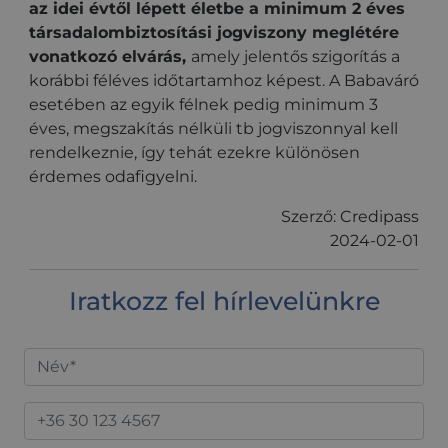
az idei évtől lépett életbe a minimum 2 éves
bejelentkezést és a fiókkezelést. A weboldal nem
használható megfelelően az elengedhetetlenül
társadalombiztosítási jogviszony meglétére
szükséges sütik nélkül.
vonatkozó elvárás,
amely jelentős szigorítás a
Szolgáltató
/
korábbi féléves időtartamhoz képest. A Babaváró
Név
Lejárat
Leírás
Domain
esetében az egyik félnek pedig minimum 3
PHPSESSID
ülés
Az alkalmazások
PHP.net
éves, megszakítás nélküli tb jogviszonnyal kell
által a PHP
credipass.hu
nyelvén
rendelkeznie, így tehát ezekre különösen
létrehozott
cookie. Ez egy
érdemes odafigyelni.
általános célú
azonosító,
amelyet a
Szerző: Credipass
felhasználói
2024-02-01
munkamenet
változók
fenntartására
használnak. Ez
Iratkozz fel hírlevelünkre
általában egy
véletlenszerűen
generált szám,
felhasználásának
módja a
webhelyre
Google
jellemző lehet,
Privacy Policy
de jó példa arra,
hogy a
felhasználó az
oldalak között