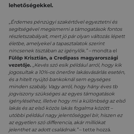
lehetőségekkel.
„Érdemes pénzügyi szakértővel egyeztetni és
segítségével megismerni a támogatások fontos
részletszabályait, mert jó pár olyan változás lépett
életbe, amelyekel a tapasztalatok szerint
nincsenek tisztában az igénylők.” –
mondta el
Fülöp Krisztián, a Credipass magyarországi
vezetője.
„
Kevés szó esik például arról, hogy kik
jogosultak a 10%-os önerőre lakásvásárlás esetén,
és a hitelt nyújtó bankoknál sem egységes
minden szabály. Vagy arról, hogy hány éves tb
jogviszony szükséges az egyes támogatások
igényléséhez, illetve hogy mi a különbség az első
lakás és az első közös lakás fogalma között –
utóbbi például nagy jelentőséggel bír, hiszen ez
az egyetlen szó differencia, akár milliókat
jelenthet az adott családnak.”
– tette hozzá.