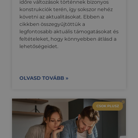
időre változások történnek bizonyos
követé
_hjSessionUser_3337554
.credipass.hu
1 év
haszná
konstrukciók terén, így sokszor nehéz
webold
követni az aktualitásokat. Ebben a
hogy c
tartalm
cikkben összegyűjtöttük a
nyújts
optiM
legfontosabb aktuális támogatásokat és
kampá
feltételeket, hogy könnyebben átlásd a
kereszt
kínáljo
lehetőségeidet.
OLVASD TOVÁBB »
CSOK PLUSZ