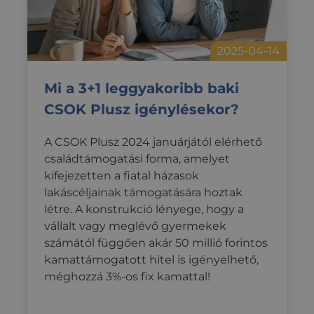
2025-04-14
Mi a 3+1 leggyakoribb baki
CSOK Plusz igénylésekor?
A CSOK Plusz 2024 januárjától elérhető
családtámogatási forma, amelyet
kifejezetten a fiatal házasok
lakáscéljainak támogatására hoztak
létre. A konstrukció lényege, hogy a
vállalt vagy meglévő gyermekek
számától függően akár 50 millió forintos
kamattámogatott hitel is igényelhető,
méghozzá 3%-os fix kamattal!