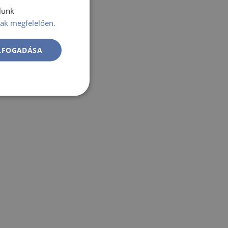
lunk
ak megfelelően.
ELFOGADÁSA
Besorolatlan
atlan
jelentkezést és a