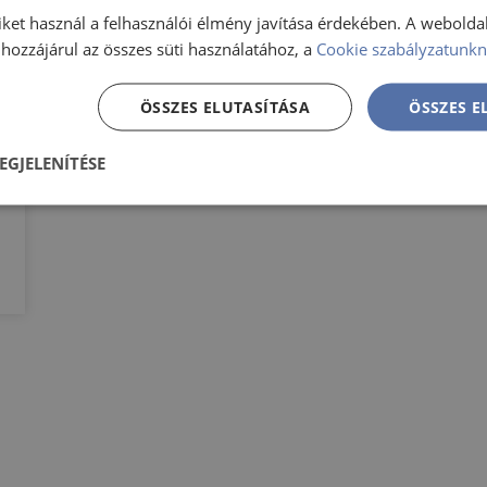
iket használ a felhasználói élmény javítása érdekében. A webolda
hozzájárul az összes süti használatához, a
Cookie szabályzatunkn
ÖSSZES ELUTASÍTÁSA
ÖSSZES 
EGJELENÍTÉSE
nül
Teljesítmény
Célzás
Funkcionalitás
gedhetetlenül szükséges
Teljesítmény
Célzás
Funkcionalitás
Besorol
szükséges sütik lehetővé teszik a webhely alapvető funkcióit, például a felhasználói be
ldal nem használható megfelelően az elengedhetetlenül szükséges sütik nélkül.
Szolgáltató
/
Lejárat
Leírás
Domain