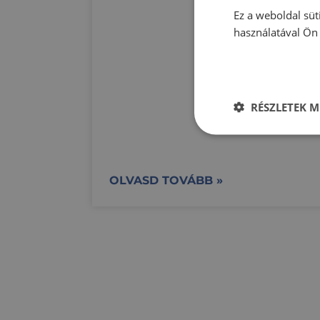
Ez a weboldal süt
használatával Ön 
RÉSZLETEK M
Elengedhetetle
szükséges
OLVASD TOVÁBB »
Elen
Az elengedhetetlenül 
fiókkezelést. A webo
Név