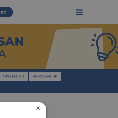
usz
, folyószámla
Pénzügyeink
×