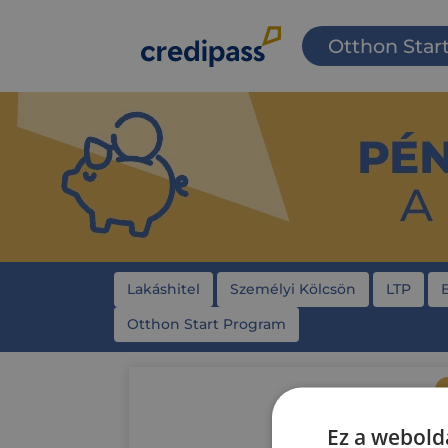
Otthon Star
Lakáshitel
Személyi Kölcsön
LTP
Otthon Start Program
Ez a webolda