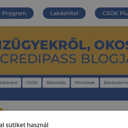
t Program
Lakáshitel
CSOK Pl
Babaváró
CSOK
Biztosítás
Pénztárak
Bankszámla
l sütiket használ