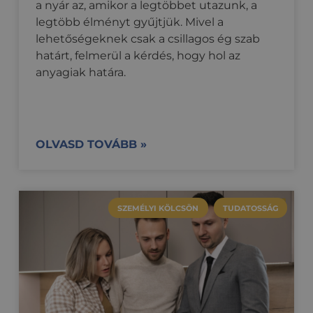
a nyár az, amikor a legtöbbet utazunk, a
legtöbb élményt gyűjtjük. Mivel a
lehetőségeknek csak a csillagos ég szab
határt, felmerül a kérdés, hogy hol az
anyagiak határa.
OLVASD TOVÁBB »
SZEMÉLYI KÖLCSÖN
TUDATOSSÁG