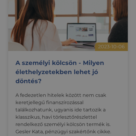
webhelyre
Google
jellemző lehet,
Privacy Policy
de jó példa arra,
hogy a
felhasználó az
oldalak között
bejelentkezett
állapotot tart
fenn.
CookieScriptConsent
2
Ezt a cookie-t a
2023-10-06
CookieScript
hónap
Cookie-
.credipass.hu
4 hét
Script.com
szolgáltatás
A személyi kölcsön - Milyen
használja a
látogatói cookie-
élethelyzetekben lehet jó
k beleegyezési
beállításainak
döntés?
emlékezésére.
Szükséges, hogy
a Cookie-
Script.com
A fedezetlen hitelek között nem csak
cookie banner
megfelelően
keretjellegű finanszírozással
működjön.
találkozhatunk, ugyanis ide tartozik a
klasszikus, havi törlesztőrészlettel
rendelkező személyi kölcsön termék is.
Gesler Kata, pénzügyi szakértőnk cikke.
Szolgáltató
/
Szolgáltató
/
Név
Név
Lejárat
Leírás
Lejárat
Leírás