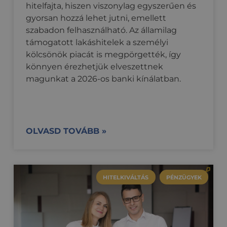
hitelfajta, hiszen viszonylag egyszerűen és
gyorsan hozzá lehet jutni, emellett
szabadon felhasználható. Az államilag
támogatott lakáshitelek a személyi
kölcsönök piacát is megpörgették, így
könnyen érezhetjük elveszettnek
magunkat a 2026-os banki kínálatban.
OLVASD TOVÁBB »
HITELKIVÁLTÁS
PÉNZÜGYEK