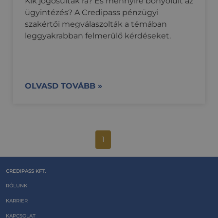
Kik jogosultak rá? És mennyire bonyolult az
ügyintézés? A Credipass pénzügyi
szakértői megválaszolták a témában
leggyakrabban felmerülő kérdéseket.
OLVASD TOVÁBB »
1
CREDIPASS KFT.
RÓLUNK
KARRIER
KAPCSOLAT