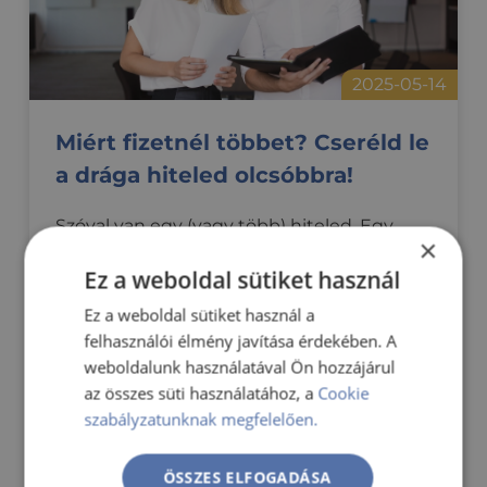
2025-05-14
Miért fizetnél többet? Cseréld le
a drága hiteled olcsóbbra!
Szóval van egy (vagy több) hiteled. Egy
×
személyi kölcsön, egy hitelkártya vagy
Ez a weboldal sütiket használ
lakáshitel – és lehet, hogy amikor felvetted
őket, akkor azok a konstrukciók még
Ez a weboldal sütiket használ a
rendben is voltak. Azóta azonban sok
felhasználói élmény javítása érdekében. A
minden változott - így a kamatok is - te
weboldalunk használatával Ön hozzájárul
viszont lehet, hogy még mindig egy régi,
az összes süti használatához, a
Cookie
drága díjszabást fizetsz.
szabályzatunknak megfelelően.
ÖSSZES ELFOGADÁSA