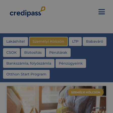
Lakáshitel
Személyi Kölcsön
LTP
Babaváró
CSOK
Biztosítás
Pénztárak
Bankszámla, folyószámla
Pénzügyeink
Otthon Start Program
SZEMÉLYI KÖLCSÖN