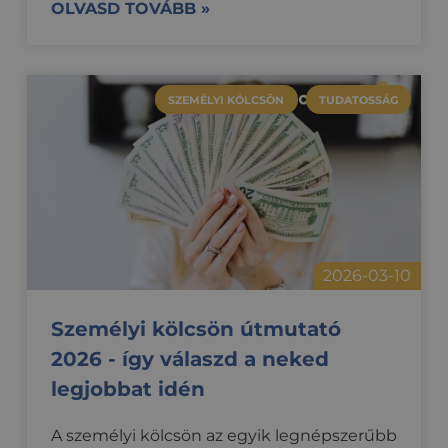
OLVASD TOVÁBB »
SZEMÉLYI KÖLCSÖN
TUDATOSSÁG
2026-03-10
Személyi kölcsön útmutató
2026 - így válaszd a neked
legjobbat idén
A személyi kölcsön az egyik legnépszerűbb