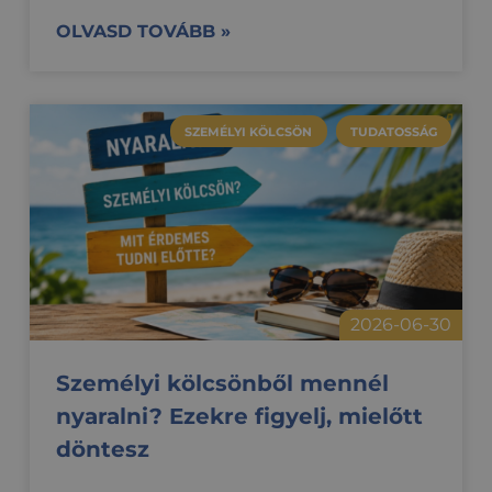
OLVASD TOVÁBB »
SZEMÉLYI KÖLCSÖN
TUDATOSSÁG
2026-06-30
Személyi kölcsönből mennél
nyaralni? Ezekre figyelj, mielőtt
döntesz