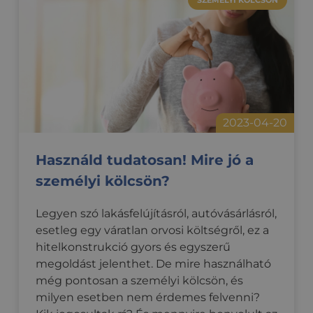
használja 
testres
munkame
állapotán
optiMonkClient
credipass.hu
1 év
Ezt a c
megőrzésé
felhasz
interak
_hjSession_3337554
.credipass.hu
29 perc 59
viselk
másodperc
nyom
követé
_hjSessionUser_3337554
.credipass.hu
1 év
haszná
webold
hogy c
tartalm
nyújts
2023-04-20
optiM
kampá
kereszt
Használd tudatosan! Mire jó a
kínáljo
személyi kölcsön?
Legyen szó lakásfelújításról, autóvásárlásról,
esetleg egy váratlan orvosi költségről, ez a
hitelkonstrukció gyors és egyszerű
megoldást jelenthet. De mire használható
még pontosan a személyi kölcsön, és
milyen esetben nem érdemes felvenni?