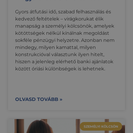
Elengedhetetlenül szükséges
Teljesítmény
Célzás
Funkcionalitás
Besorolatlan
Gyors átfutási idő, szabad felhasználás és
kedvező feltételek – virágkorukat élik
Az elengedhetetlenül szükséges sütik lehetővé teszik
a webhely alapvető funkcióit, például a felhasználói
manapság a személyi kölcsönök, amelyek
bejelentkezést és a fiókkezelést. A weboldal nem
kötöttségek nélkül kínálnak megoldást
használható megfelelően az elengedhetetlenül
szükséges sütik nélkül.
sokféle pénzügyi helyzetre. Azonban nem
mindegy, milyen kamattal, milyen
Szolgáltató
/
Név
Lejárat
Leírás
Domain
konstrukcióval választunk ilyen hitelt,
hiszen a jelenleg elérhető banki ajánlatok
PHPSESSID
ülés
Az alkalmazások
PHP.net
által a PHP
credipass.hu
között óriási különbségek is lehetnek.
nyelvén
létrehozott
cookie. Ez egy
általános célú
azonosító,
amelyet a
felhasználói
munkamenet
OLVASD TOVÁBB »
változók
fenntartására
használnak. Ez
általában egy
véletlenszerűen
generált szám,
SZEMÉLYI KÖLCSÖN
felhasználásának
módja a