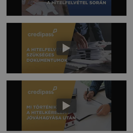
Elengedhetetlenül szükséges
Teljesítmény
Célzás
Funkcionalitás
Besorolatlan
Az elengedhetetlenül szükséges sütik lehetővé teszik
a webhely alapvető funkcióit, például a felhasználói
bejelentkezést és a fiókkezelést. A weboldal nem
használható megfelelően az elengedhetetlenül
szükséges sütik nélkül.
Szolgáltató
/
Név
Lejárat
Leírás
Domain
PHPSESSID
ülés
Az alkalmazások
PHP.net
által a PHP
credipass.hu
nyelvén
létrehozott
cookie. Ez egy
általános célú
azonosító,
amelyet a
felhasználói
munkamenet
változók
fenntartására