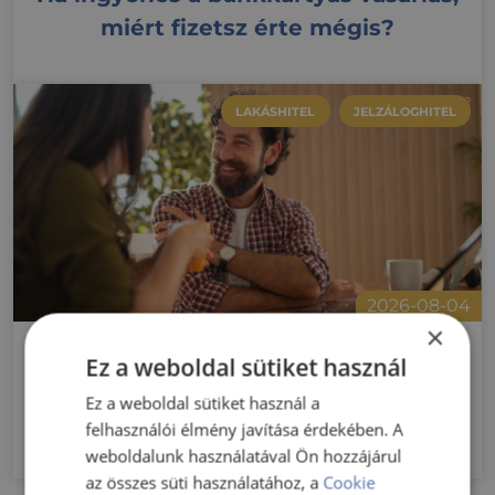
miért fizetsz érte mégis?
LAKÁSHITEL
JELZÁLOGHITEL
2026-08-04
×
Már kinézted a lakást? 5 helyzet,
Ez a weboldal sütiket használ
amikor az előzetes hitelbírálaton
Ez a weboldal sütiket használ a
múlhat az adásvétel
felhasználói élmény javítása érdekében. A
weboldalunk használatával Ön hozzájárul
az összes süti használatához, a
Cookie