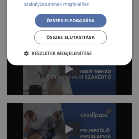
szabályzatunknak megfelelően.
ÖSSZES ELFOGADÁSA
Tudj meg többet a lakáshitelekről
ÖSSZES ELUTASÍTÁSA
RÉSZLETEK MEGJELENÍTÉSE
Elengedhetetlenül
Teljesítmény
szükséges
Célzás
Funkcionalitás
Besorolatlan