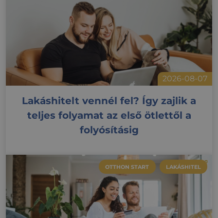
2026-08-07
Lakáshitelt vennél fel? Így zajlik a
teljes folyamat az első ötlettől a
folyósításig
OTTHON START
LAKÁSHITEL