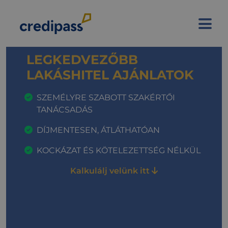
OTTHON START
PROGRAM ELSŐ
LAKÁSHOZ
3%-OS KAMATKEDVEZMÉNY
, DÍJMENTES
SZAKÉRTŐI SEGÍTSÉGGEL!
A LEGFRISSEBB INFORMÁCIÓK HITELES
FORRÁSBÓL.
Kalkulálj velünk itt