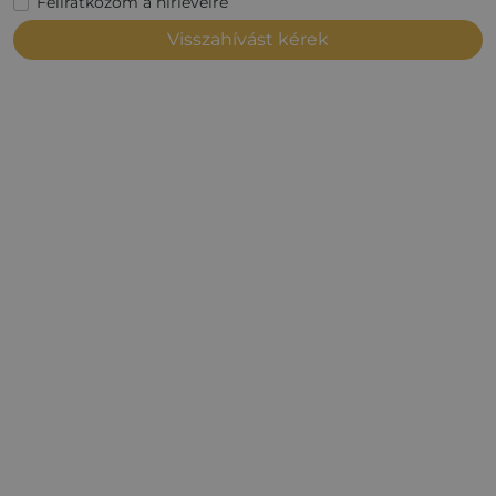
Feliratkozom a hírlevélre
Visszahívást kérek