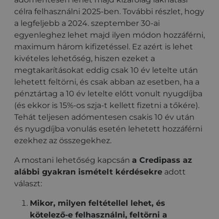
célra felhasználni 2025-ben. További részlet, hogy
a legfeljebb a 2024. szeptember 30-ai
egyenleghez lehet majd ilyen módon hozzáférni,
maximum három kifizetéssel. Ez azért is lehet
kivételes lehetőség, hiszen ezeket a
megtakarításokat eddig csak 10 év letelte után
lehetett feltörni, és csak abban az esetben, ha a
pénztártag a 10 év letelte előtt vonult nyugdíjba
(és ekkor is 15%-os szja-t kellett fizetni a tőkére).
Tehát teljesen adómentesen csakis 10 év után
és nyugdíjba vonulás esetén lehetett hozzáférni
ezekhez az összegekhez.
A mostani lehetőség kapcsán
a Credipass az
alábbi gyakran ismételt kérdésekre
adott
választ:
Mikor, milyen feltétellel lehet, és
kötelező-e felhasználni, feltörni a