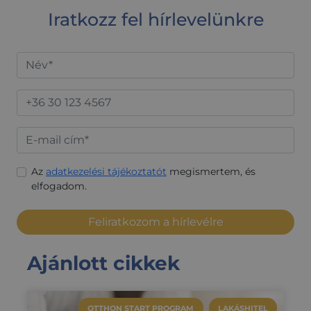
amelyet a
Iratkozz fel hírlevelünkre
felhasználói
munkamenet
változók
fenntartására
használnak. Ez
általában egy
véletlenszerűen
generált szám,
felhasználásának
módja a
webhelyre
Google
jellemző lehet,
Privacy Policy
de jó példa arra,
hogy a
felhasználó az
oldalak között
Az
adatkezelési tájékoztatót
megismertem, és
bejelentkezett
állapotot tart
elfogadom.
fenn.
CookieScriptConsent
2
Ezt a cookie-t a
CookieScript
Feliratkozom a hírlevélre
hónap
Cookie-
.credipass.hu
4 hét
Script.com
szolgáltatás
használja a
Ajánlott cikkek
látogatói cookie-
k beleegyezési
beállításainak
emlékezésére.
Szükséges, hogy
a Cookie-
OTTHON START PROGRAM
LAKÁSHITEL