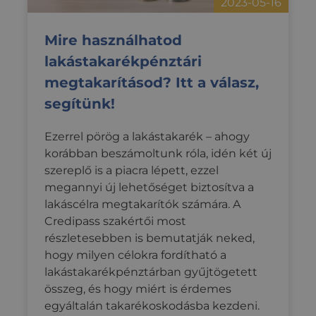
2023-05-16
hogy a
amelyet ar
a vissz
használna
felhasz
korlátozz
webold
Mire használhatod
által a na
személ
webhelye
szabot
lakástakarékpénztári
rögzített 
nyújtv
mennyiség
relevá
megtakarításod? Itt a válasz,
tartalm
_ga_0VDXVGKCY6
.credipass.hu
1 év 1
Ezt a cook
felhas
hónap
Google An
segítünk!
prefer
használja 
testres
munkame
állapotán
optiMonkClient
credipass.hu
1 év
Ezt a c
Ezerrel pörög a lakástakarék – ahogy
megőrzésé
felhasz
interak
korábban beszámoltunk róla, idén két új
_hjSession_3337554
.credipass.hu
29 perc 59
viselk
másodperc
szereplő is a piacra lépett, ezzel
nyom
követé
megannyi új lehetőséget biztosítva a
_hjSessionUser_3337554
.credipass.hu
1 év
haszná
webold
lakáscélra megtakarítók számára. A
hogy c
Credipass szakértői most
tartalm
nyújts
részletesebben is bemutatják neked,
optiM
kampá
hogy milyen célokra fordítható a
kereszt
kínáljo
lakástakarékpénztárban gyűjtögetett
összeg, és hogy miért is érdemes
egyáltalán takarékoskodásba kezdeni.