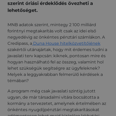
szerint óriási érdeklődés övezheti a
lehetőséget.
MNB adatok szerint, mintegy 2 100 milliárd
forintnyi megtakarítás volt csak az idei első
negyedévig az önkéntes pénztári számlákon. A
Credipass, a
Duna House hitelközvetítőjének
szakértői utánajártak, hogy mit érdemes tudni a
javaslati terv kapcsán: kiknek, pontosan mire és
hogyan használható fel az összeg, valamint hol
lehet szükségük segítségre az ügyfeleknek?
Melyek a leggyakrabban felmerülő kérdések a
témában?
A program még csak javaslati szintig jutott
ugyan, de már társadalmi vitára bocsátotta a
kormány a tervezetet, amelynek értelmében az
önkéntes nyugdíjpénztári megtakarításokat
adómentesen lehet majd kizárólag lakhatási