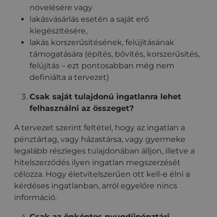
növelésére vagy
lakásvásárlás esetén a saját erő
kiegészítésére,
lakás korszerűsítésének, felújításának
támogatására (építés, bővítés, korszerűsítés,
felújítás – ezt pontosabban még nem
definiálta a tervezet)
Csak saját tulajdonú ingatlanra lehet
felhasználni az összeget?
A tervezet szerint feltétel, hogy az ingatlan a
pénztártag, vagy házastársa, vagy gyermeke
legalább részleges tulajdonában álljon, illetve a
hitelszerződés ilyen ingatlan megszerzését
célozza. Hogy életvitelszerűen ott kell-e élni a
kérdéses ingatlanban, arról egyelőre nincs
információ.
Csak az önkéntes nyugdíjpénztári