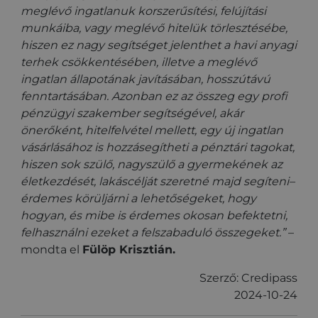
Besorolatlan
meglévő ingatlanuk korszerűsítési, felújítási
munkáiba, vagy meglévő hitelük törlesztésébe,
hiszen ez nagy segítséget jelenthet a havi anyagi
terhek csökkentésében, illetve a meglévő
ingatlan állapotának javításában, hosszútávú
fenntartásában. Azonban ez az összeg egy profi
Elengedhetetlenül szükséges
Teljesítmény
pénzügyi szakember segítségével, akár
önerőként, hitelfelvétel mellett, egy új ingatlan
Célzás
Funkcionalitás
Besorolatlan
vásárlásához is hozzásegítheti a pénztári tagokat,
Az elengedhetetlenül szükséges sütik lehetővé teszik
hiszen sok szülő, nagyszülő a gyermekének az
a webhely alapvető funkcióit, például a felhasználói
bejelentkezést és a fiókkezelést. A weboldal nem
életkezdését, lakáscélját szeretné majd segíteni–
használható megfelelően az elengedhetetlenül
érdemes körüljárni a lehetőségeket, hogy
szükséges sütik nélkül.
hogyan, és mibe is érdemes okosan befektetni,
Szolgáltató
/
Név
Lejárat
Leírás
felhasználni ezeket a felszabaduló összegeket.”
–
Domain
mondta el
Fülöp Krisztián.
PHPSESSID
ülés
Az alkalmazások
PHP.net
által a PHP
credipass.hu
nyelvén
Szerző: Credipass
létrehozott
2024-10-24
cookie. Ez egy
általános célú
azonosító,