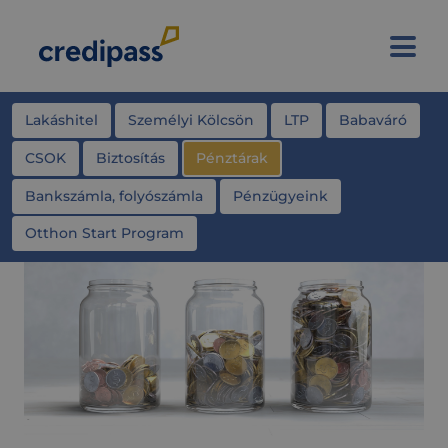
Lakáshitel
Személyi Kölcsön
LTP
Babaváró
CSOK
Biztosítás
Pénztárak
Bankszámla, folyószámla
Pénzügyeink
Otthon Start Program