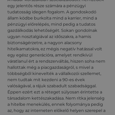
egy jelentős része számára a pénzügyi
tudatosság idegen fogalom. A gondoskodó
állam ködbe burkolta mind a karrier, mind a
pénzügyi előrelépés, mind pedig a tudatos
gazdálkodás lehetőségét. Sokan gondolnak
ugyan nosztalgiával az időszakra, a hamis
biztonságérzetre, a nagyon alacsony
hitelkamatokra, ez mégis negatív hatással volt
egy egész generációra, amelyet rendkívül
váratlanul ért a rendszerváltás, hiszen soha nem
hallottak még a piacgazdaságról, s mivel a
többségből kinevelték a vállalkozói szellemet,
nem tudtak mit kezdeni a 90-es évek
valóságával, a rájuk szabadult szabadsággal.
Éppen ezért ezt a réteget súlyosan érintette a
társadalom kettészakadása. Nem ritka jelenség
a hitelbe menekülés, ennek folyománya pedig
az, hogy az interneten előkelő helyen szerepel a