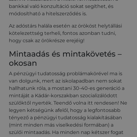
bankkal való konzultáció sokat segíthet, és
módosítható a hitelszerződés is.
Az adóstárs halála esetén az örököst helytállási
kötelezettség terheli, fontos azonban tudni,
hogy csak az örökrésze erejéig!
Mintaadás és mintakövetés –
okosan
A pénzügyi tudatosság problámakörével ma is
van dolgunk, mert az iskolapadban nem sokat
hallhatunk róla, a mostani 30-40-es generáció a
mintáját a Kádár-korszakban szocializálódott
szülőktől nyerték. Teendő volna itt rendesen! Ne
legyen kétségünk afelől, hogy a legfontosabb
tényező a pénzügyi tudatosság kialakításában
(mint minden más viselkedési formában) a
szülői mintaadás. Ha minden nap kétszer fogat