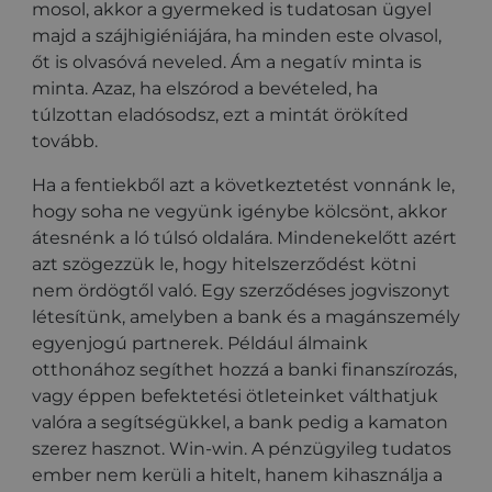
mosol, akkor a gyermeked is tudatosan ügyel
majd a szájhigiéniájára, ha minden este olvasol,
őt is olvasóvá neveled. Ám a negatív minta is
minta. Azaz, ha elszórod a bevételed, ha
túlzottan eladósodsz, ezt a mintát örökíted
tovább.
Ha a fentiekből azt a következtetést vonnánk le,
hogy soha ne vegyünk igénybe kölcsönt, akkor
átesnénk a ló túlsó oldalára. Mindenekelőtt azért
azt szögezzük le, hogy hitelszerződést kötni
nem ördögtől való. Egy szerződéses jogviszonyt
létesítünk, amelyben a bank és a magánszemély
egyenjogú partnerek. Például álmaink
otthonához segíthet hozzá a banki finanszírozás,
vagy éppen befektetési ötleteinket válthatjuk
valóra a segítségükkel, a bank pedig a kamaton
szerez hasznot. Win-win. A pénzügyileg tudatos
ember nem kerüli a hitelt, hanem kihasználja a