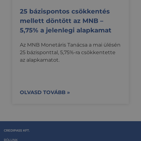
kampá
kereszt
25 bázispontos csökkentés
kínáljo
mellett döntött az MNB –
5,75% a jelenlegi alapkamat
Az MNB Monetáris Tanácsa a mai ülésén
25 bázisponttal, 5,75%-ra csökkentette
az alapkamatot.
OLVASD TOVÁBB »
CREDIPASS KFT.
RÓLUNK