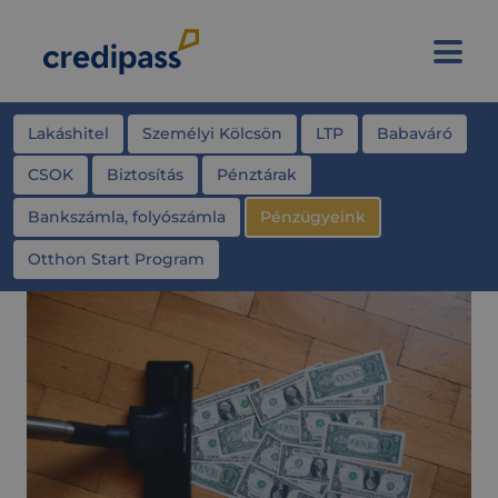
Lakáshitel
Személyi Kölcsön
LTP
Babaváró
CSOK
Biztosítás
Pénztárak
Bankszámla, folyószámla
Pénzügyeink
Otthon Start Program