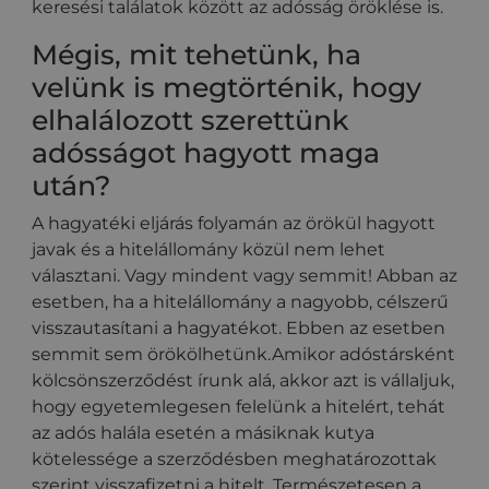
keresési találatok között az adósság öröklése is.
Mégis, mit tehetünk, ha
velünk is megtörténik, hogy
elhalálozott szerettünk
adósságot hagyott maga
után?
A hagyatéki eljárás folyamán az örökül hagyott
javak és a hitelállomány közül nem lehet
választani. Vagy mindent vagy semmit! Abban az
esetben, ha a hitelállomány a nagyobb, célszerű
visszautasítani a hagyatékot. Ebben az esetben
semmit sem örökölhetünk.Amikor adóstársként
kölcsönszerződést írunk alá, akkor azt is vállaljuk,
hogy egyetemlegesen felelünk a hitelért, tehát
az adós halála esetén a másiknak kutya
kötelessége a szerződésben meghatározottak
szerint visszafizetni a hitelt. Természetesen a