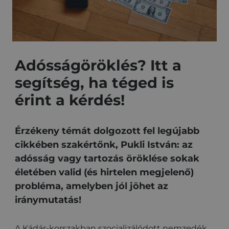
Adósságöröklés? Itt a
segítség, ha téged is
érint a kérdés!
Érzékeny témát dolgozott fel legújabb
cikkében szakértőnk, Pukli István: az
adósság vagy tartozás öröklése sokak
életében valid (és hirtelen megjelenő)
probléma, amelyben jól jöhet az
iránymutatás!
A Kádár-korszakban szocializálódott nemzedék