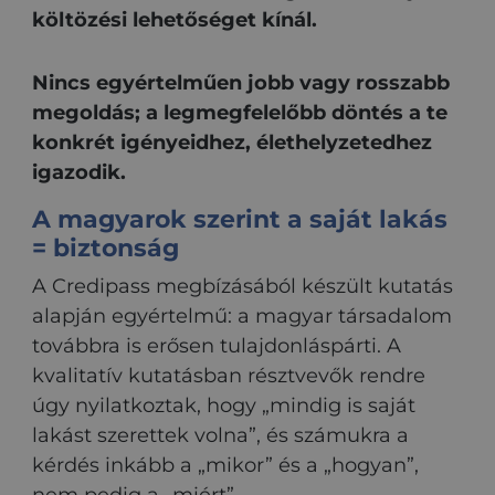
költözési lehetőséget kínál.
Nincs egyértelműen jobb vagy rosszabb
megoldás; a legmegfelelőbb döntés a te
konkrét igényeidhez, élethelyzetedhez
igazodik.
A magyarok szerint a saját lakás
= biztonság
A Credipass megbízásából készült kutatás
alapján egyértelmű: a magyar társadalom
továbbra is erősen tulajdonláspárti. A
kvalitatív kutatásban résztvevők rendre
úgy nyilatkoztak, hogy „mindig is saját
lakást szerettek volna”, és számukra a
kérdés inkább a „mikor” és a „hogyan”,
nem pedig a „miért”.