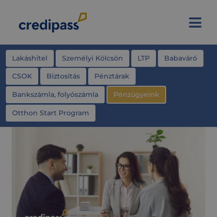
Lakáshitel
Személyi Kölcsön
LTP
Babaváró
CSOK
Biztosítás
Pénztárak
Bankszámla, folyószámla
Pénzügyeink
Otthon Start Program